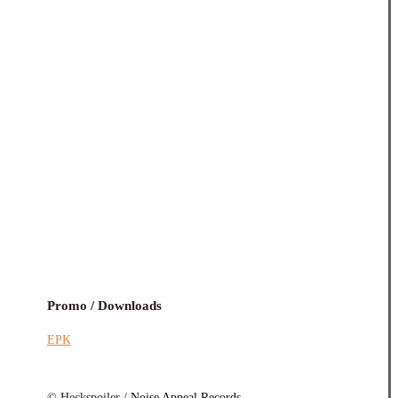
Promo / Downloads
EPK
© Heckspoiler /
Noise Appeal Records