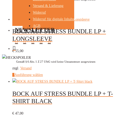
Versand & Lieferung
zzgl.
Versand
Widerruf
In den Warenkorb
Widerruf für digitale Inhalte
AGB
NEWSLETTER
BOCK AUF STRESS BUNDLE LP +
LONGSLEEVE
INSTAGRAM
SPOTIFY
YOUTUBE
FACEBOOK
BANDCAMP
€
55,00
Gemäß § 6 Abs. 1 Z 27 UStG wird keine Umsatzsteuer ausgewiesen
zzgl.
Versand
Dieses
Ausführung wählen
Produkt
weist
BOCK AUF STRESS BUNDLE LP + T-
mehrere
SHIRT BLACK
Varianten
auf.
€
47,00
Die