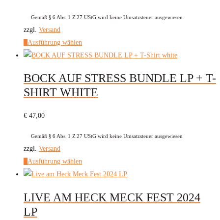
Optionen
Gemäß § 6 Abs. 1 Z 27 UStG wird keine Umsatzsteuer ausgewiesen
können
zzgl.
Versand
auf
Dieses
Ausführung wählen
der
Produkt
Produktseite
weist
BOCK AUF STRESS BUNDLE LP + T-
gewählt
mehrere
werden
SHIRT WHITE
Varianten
auf.
€
47,00
Die
Optionen
Gemäß § 6 Abs. 1 Z 27 UStG wird keine Umsatzsteuer ausgewiesen
können
zzgl.
Versand
auf
Dieses
Ausführung wählen
der
Produkt
Produktseite
weist
LIVE AM HECK MECK FEST 2024
gewählt
mehrere
werden
LP
Varianten