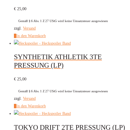
auf.
€
25,00
Die
Optionen
Gemäß § 6 Abs. 1 Z 27 UStG wird keine Umsatzsteuer ausgewiesen
können
zzgl.
Versand
auf
In den Warenkorb
der
Produktseite
SYNTHETIK ATHLETIK 3TE
gewählt
werden
PRESSUNG (LP)
€
25,00
Gemäß § 6 Abs. 1 Z 27 UStG wird keine Umsatzsteuer ausgewiesen
zzgl.
Versand
In den Warenkorb
TOKYO DRIFT 2TE PRESSUNG (LP)